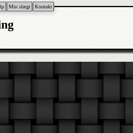
lp
Min slægt
Kontakt
ing