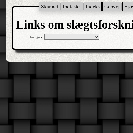
Skannet
Indtastet
Indeks
Genvej
Hjæ
Links om slægtsforskn
Kategori: